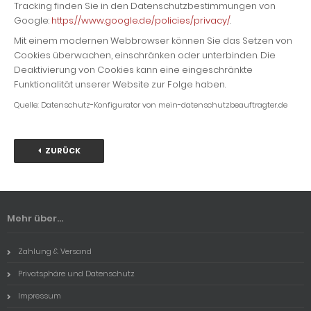
Tracking finden Sie in den Datenschutzbestimmungen von
Google:
https://www.google.de/policies/privacy/
.
Mit einem modernen Webbrowser können Sie das Setzen von
Cookies überwachen, einschränken oder unterbinden. Die
Deaktivierung von Cookies kann eine eingeschränkte
Funktionalität unserer Website zur Folge haben.
Quelle: Datenschutz-Konfigurator von mein-datenschutzbeauftragter.de
ZURÜCK
Mehr über...
Zahlung & Versand
Privatsphäre und Datenschutz
Impressum