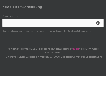
Newsletter-Anmeldung
E-Mail-Adresse:
Der Newsletter kann jederzeit hier oder in Ihrem Kundenkonto abbestellt werden.
Achat Schlottwitz © 2026 | basierend auf Template © by
mod
ified eCommerce
Shopsoftware
TD-Software Shop-Webdesign mit © 2009-2026 Modified eCommerce Shopsoftware