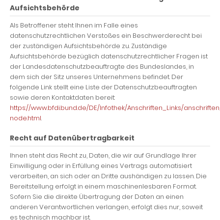
Aufsichtsbehörde
Als Betroffener steht Ihnen im Falle eines
datenschutzrechtlichen Verstoßes ein Beschwerderecht bei
der zuständigen Aufsichtsbehörde zu. Zuständige
Aufsichtsbehörde bezüglich datenschutzrechtlicher Fragen ist
der Landesdatenschutzbeauftragte des Bundeslandes, in
dem sich der Sitz unseres Unternehmens befindet. Der
folgende Link stellt eine Liste der Datenschutzbeauftragten
sowie deren Kontaktdaten bereit:
https://www.bfdi.bund.de/DE/Infothek/Anschriften_Links/anschriften
node.html
.
Recht auf Datenübertragbarkeit
Ihnen steht das Recht zu, Daten, die wir auf Grundlage Ihrer
Einwilligung oder in Erfüllung eines Vertrags automatisiert
verarbeiten, an sich oder an Dritte aushändigen zu lassen. Die
Bereitstellung erfolgt in einem maschinenlesbaren Format.
Sofern Sie die direkte Übertragung der Daten an einen
anderen Verantwortlichen verlangen, erfolgt dies nur, soweit
es technisch machbar ist.