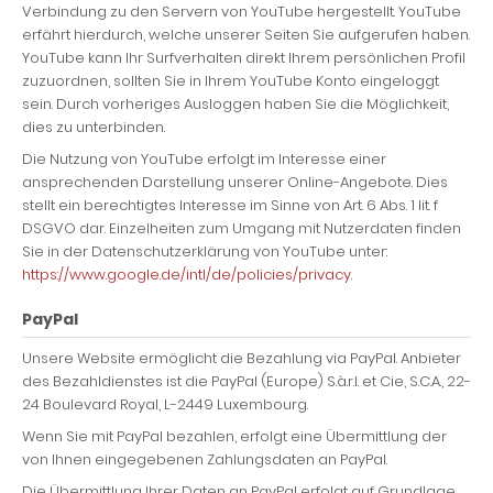
Verbindung zu den Servern von YouTube hergestellt. YouTube
erfährt hierdurch, welche unserer Seiten Sie aufgerufen haben.
YouTube kann Ihr Surfverhalten direkt Ihrem persönlichen Profil
zuzuordnen, sollten Sie in Ihrem YouTube Konto eingeloggt
sein. Durch vorheriges Ausloggen haben Sie die Möglichkeit,
dies zu unterbinden.
Die Nutzung von YouTube erfolgt im Interesse einer
ansprechenden Darstellung unserer Online-Angebote. Dies
stellt ein berechtigtes Interesse im Sinne von Art. 6 Abs. 1 lit. f
DSGVO dar. Einzelheiten zum Umgang mit Nutzerdaten finden
Sie in der Datenschutzerklärung von YouTube unter:
https://www.google.de/intl/de/policies/privacy
.
PayPal
Unsere Website ermöglicht die Bezahlung via PayPal. Anbieter
des Bezahldienstes ist die PayPal (Europe) S.à.r.l. et Cie, S.C.A., 22-
24 Boulevard Royal, L-2449 Luxembourg.
Wenn Sie mit PayPal bezahlen, erfolgt eine Übermittlung der
von Ihnen eingegebenen Zahlungsdaten an PayPal.
Die Übermittlung Ihrer Daten an PayPal erfolgt auf Grundlage